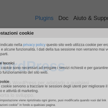
Plugins
Doc
Aiuto & Supp
tazioni cookie
dicato nella
privacy policy
questo sito web utilizza cookie per e
e alcune funzionalità. I dati della tua sessione non verranno mai
arti.
ITALIANO
tecnici
WordPress
ookie sono necessari ad erogare i servizi richiesti e per garantir
ENGLISH
o funzionamento del sito web.
ookie
el cms WordPress per adattarlo a qualsiasi
ookie servono a tracciare le sessioni degli utenti per migliorare 
 e attività di marketing.
orta lo sviluppo.
postazione viene ripristinata ogni giorno, puoi modificarla quando vuoi dal lin
ioni cookie" in fondo a qualsiasi pagina.