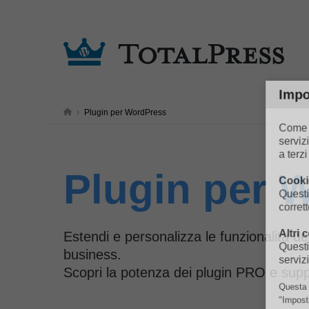
Impos
Come in
Plugin per WordPress
servizi 
a terzi p
Cookie 
Plugin per 
Questi c
corrett
Altri c
Estendi e personalizza le funzionalità d
Questi c
servizio
business.
Scopri la potenza dei plugin PRO e supp
Questa im
"Impostaz