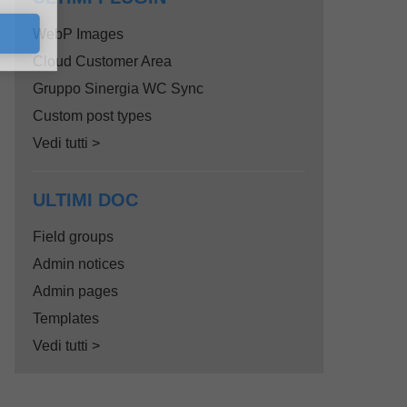
WebP Images
Cloud Customer Area
Gruppo Sinergia WC Sync
Custom post types
Vedi tutti >
ULTIMI DOC
Field groups
Admin notices
Admin pages
Templates
Vedi tutti >