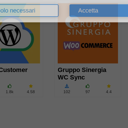
lo necessari
Accetta
 Customer
Gruppo Sinergia
WC Sync
1.8k
4.58
102
97
4.4