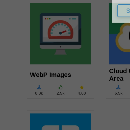
So
Cloud
WebP Images
Area
8.3k
2.5k
4.68
6.5k