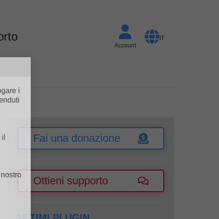
orto
IT
Account
rogare i
 venduti
e il
Fai una donazione
il nostro
Ottieni supporto
k
ULTIMI PLUGIN