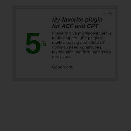
madebymebythesea
Robust and Kept Up
to Date
This plugin so far has been
5
robust and works well. It seems
to be regularly updated and
doesn't conflict with other
/5
plugins. Ideally it would have the
POST SWITCHER functionality
built in which would reduce the
amount of plugins required.
However, this version is free, so
I cannot complain. Thanks for a
great plugin.