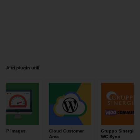
Altri plugin utili
mages
Cloud Customer
Gruppo Sinergia
Area
WC Sync