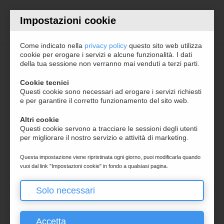
Impostazioni cookie
Plugin per WordPress
Come indicato nella
privacy policy
questo sito web utilizza
cookie per erogare i servizi e alcune funzionalità. I dati
della tua sessione non verranno mai venduti a terzi parti.
Custom post types
ITALIANO
Cookie tecnici
Questi cookie sono necessari ad erogare i servizi richiesti
e per garantire il corretto funzionamento del sito web.
ENGLISH
Altri cookie
Download:
129222
Questi cookie servono a tracciare le sessioni degli utenti
per migliorare il nostro servizio e attività di marketing.
Supporto:
4 richieste / mese
Versione FREE
Questa impostazione viene ripristinata ogni giorno, puoi modificarla quando
vuoi dal link "Impostazioni cookie" in fondo a qualsiasi pagina.
Versione PRO
OFFERTA LIMITATA -54% ⚡
Solo necessari
Documentazione
Accetta